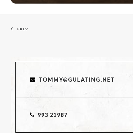
PREV
TOMMY@GULATING.NET
993 21987